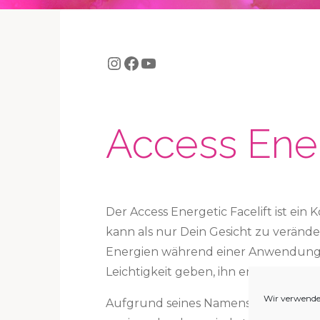
Access Ener
Der Access Energetic Facelift ist ein
kann als nur Dein Gesicht zu veränd
Energien während einer Anwendung 
Leichtigkeit geben, ihn energetisier
Wir verwende
Aufgrund seines Namens ist es leicht,