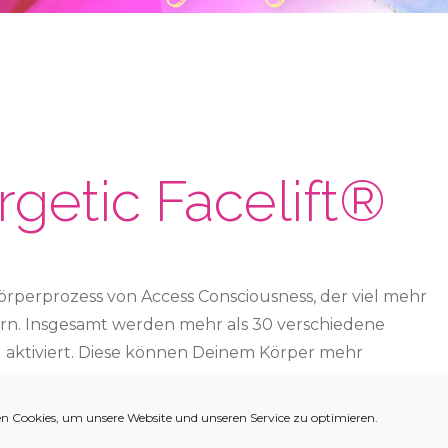
getic Facelift®
 Körperprozess von Access Consciousness, der viel mehr
ern. Insgesamt werden mehr als 30 verschiedene
aktiviert. Diese können Deinem Körper mehr
en, verjüngen und regenerieren.
n Cookies, um unsere Website und unseren Service zu optimieren.
 ihn in seiner Wirksamkeit zu unterschätzen, dabei ist