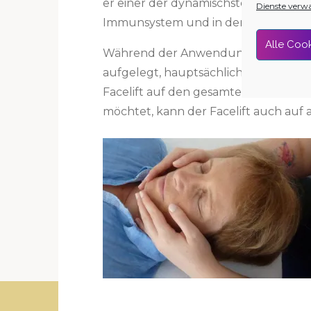
er einer der dynamischsten Körperpr
Dienste verw
Immunsystem und in den Zellen Dein
Alle Cook
Während der Anwendung werden die 
aufgelegt, hauptsächlich im Gesicht 
Facelift auf den gesamten Körper. 
möchtet, kann der Facelift auch au