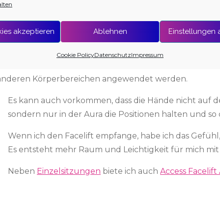
ozesse und wirkt unter anderem mit im
alten
es Körpers.
ies akzeptieren
Ablehnen
Einstellungen
Hände in verschiedenen Positionen auf den Körper
und am Kopf. Gleichzeitig wirkt der Access Energetic
Cookie Policy
Datenschutz
Impressum
Je nachdem, was Du und Dein Körper verändern
f anderen Körperbereichen angewendet werden.
Es kann auch vorkommen, dass die Hände nicht auf d
sondern nur in der Aura die Positionen halten und so 
Wenn ich den Facelift empfange, habe ich das Gefühl
Es entsteht mehr Raum und Leichtigkeit für mich mi
Neben
Einzelsitzungen
biete ich auch
Access Facelif